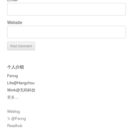
Website
个人介绍
Fenng
Life@Hangzhou
Work@无码科技
更多
...
Weblog
𝕏 @Fenng
Readhub