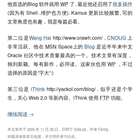
他首选的Blog 软件就用
WP
了. 最近他还启用了
很多插件
(因为有 Shell ,维护也方便). Kamus 更新比较频繁, 写的
文章角度也有趣，我是每篇必看。
第二位是
Wang Hai
http://www.orawh.com/ ,
CNOUG
上
非常活跃。他在
MSN
Space上的
Blog
是近半年来中文
Oracle 社区中技术质量最高的一个。技术文章有深度，
独到新颖。每有新作，必拜读。这家伙也用
WP
，不过
选择的原因是“字大”:)
第三位是
iThink
http://yackol.com/blog/ . 似乎还是个学
生，关心 Web 2.0 等新内容。iThink 使用
FTP
功能。
继续阅读
→
本文发布于
2005 年 11 月 29 日
，归档于
SiteLog
，作者
Fenng
。
转载请保留原文链接，并注明作者与出处。