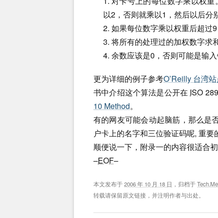
1. 对卡号上的每位数字乘以权
以2，否则就乘以1，然后以后分别是,1,
2. 如果每位数字乘以权重后超过9 
3. 将所有的处理过的加权数字求和，
4. 余数应该是0，否则可能是输
更为详细的例子参考
O’Reilly 
书中介绍这个算法是公开在
ISO
28
10 Method
。
有的网友可能会动起脑筋，那么是否
户卡上的名字和三位验证码呢, 重要
顺便说一下，附录一的内容很适合初
–
EOF
–
本文发布于
2006 年 10 月 18 日
，归档于
Tech.M
转载请保留原文链接，并注明作者与出处。