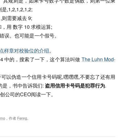
重。其规则是，如果卡号数字个数是偶数，则第一位乘
2,1,2,1,2;
,则需要减去 9;
用 数字 10 求模运算;
入错误。也可能是一个假号。
台湾站点样章对校验位的介绍
。
94 中的，搜索了一下，这个算法叫做
The Luhn Mod-
可以伪造一个信用卡号码呢,嘿嘿嘿,不要忘了还有用
的是，书中告诉我们:
盗用信用卡号码是犯罪行为
.
创公司的CEO阅读一下。
emo
，作者
Fenng
。