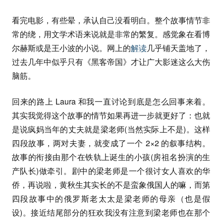
看完电影，有些晕，承认自己没看明白。整个故事情节非
常的绕，用文学术语来说就是非常的繁复。感觉象在看博
尔赫斯或是王小波的小说。网上的
解读
几乎铺天盖地了，
过去几年中似乎只有《黑客帝国》才让广大影迷这么大伤
脑筋。
回来的路上 Laura 和我一直讨论到底是怎么回事来着。
其实我觉得这个故事的情节如果再进一步就更好了：也就
是说疯妈当年的丈夫就是梁老师(当然实际上不是)。这样
四段故事，两对夫妻，就变成了一个 2×2 的叙事结构。
故事的衔接由那个在铁轨上诞生的小孩(房祖名扮演的生
产队长)做牵引。剧中的梁老师是一个很讨女人喜欢的华
侨，再说啦，黄秋生其实长的不是蛮象俄国人的嘛，而第
四段故事中的俄罗斯老太太是梁老师的母亲（也是假
设)。接近结尾部分的狂欢我没有注意到梁老师也在那个