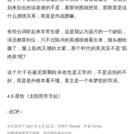
划来划去的说老唐的不是，看那张图就想笑，那那里是说
什么感情关系，简直是作战图嘛。
有些台词听起来非常生硬，这是我认为该片的一个缺陷，
演员都算到位，只不过陈冲的美感很难看出来，镜头都给
腿了，腿上肌肉又绷的太紧，那个时代的美其实不是”肌
肉美”吧?
这个片子在威尼斯颗粒未收也是正常的，不是说拍的不
好，而是老外根本看不懂。姜文是一个有梦想的导演。
4.5 星给《太阳照常升起》
–
EOF
–
本文发布于
2007 年 9 月 22 日
，归档于
Review
，作者
Fenng
。
转载请保留原文链接，并注明作者与出处。