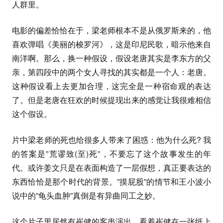
人群里。
电影的偏差恰恰在于，梁老师根本不是从俄罗斯来的，他
喜欢弹唱《美丽的梭罗河》，这是印尼民歌，暗示他来自
南洋啊。那么，换一种假设，假设老唐其实是李东方的父
亲，第四段中的两个女人寻找的其实都是一个人：老唐。
这种假设看上去更加合理，这完全是一种宿命观的表达
了。但是老唐在狂欢的时候提现出来的感觉让我很难相信
这个假设。
片中梁老师的死也给很多人带来了困惑：他为什么死? 我
的答案是”荒谬致(至)死”，不要忘了这个故事发生的年
代。或许姜文只是在表面构造了一层假想，真正要表达的
东西恰恰是那个时代的背景。”摸屁股”的情节和王小波小
说中的”龟头血肿”真倒是有异曲同工之妙。
这个片子里居然有崔健的客串演出，看着崔健在一张纸上