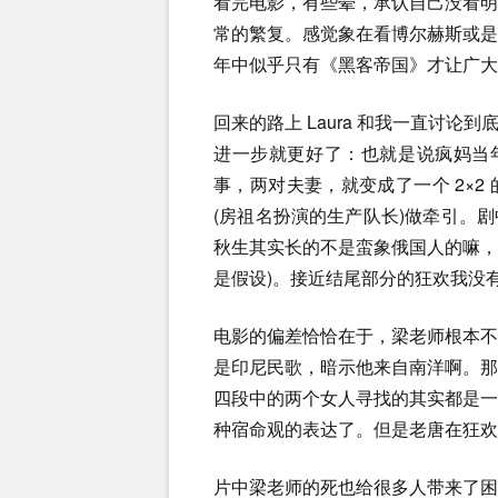
看完电影，有些晕，承认自己没看
常的繁复。感觉象在看博尔赫斯或
年中似乎只有《黑客帝国》才让广大
回来的路上 Laura 和我一直讨
进一步就更好了：也就是说疯妈当
事，两对夫妻，就变成了一个 2×
(房祖名扮演的生产队长)做牵引。
秋生其实长的不是蛮象俄国人的嘛
是假设)。接近结尾部分的狂欢我没
电影的偏差恰恰在于，梁老师根本
是印尼民歌，暗示他来自南洋啊。
四段中的两个女人寻找的其实都是
种宿命观的表达了。但是老唐在狂欢
片中梁老师的死也给很多人带来了困惑