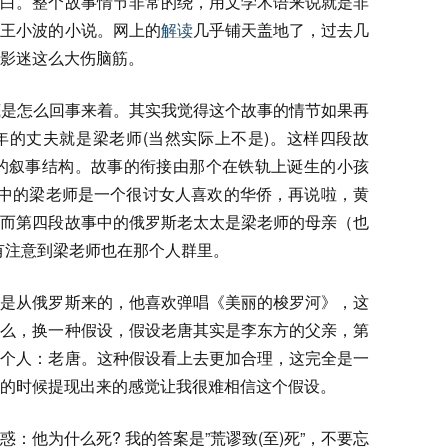
明白。整个故事情节非常的绕，用文学术语来说就是非
是王小波的小说。网上的
解读
几乎铺天盖地了，过去几
影迷这么大伤脑筋。
论到底是怎么回事来着。其实我觉得这个故事的情节如果再
年的丈夫就是梁老师(当然实际上不是)。这样四段故
2 的叙事结构。故事的衔接由那个在铁轨上诞生的小孩
剧中的梁老师是一个很讨女人喜欢的华侨，再说啦，黄
，而第四段故事中的俄罗斯老太太是梁老师的母亲（也
有注意到梁老师也在那个人群里。
不是从俄罗斯来的，他喜欢弹唱《美丽的梭罗河》，这
那么，换一种假设，假设老唐其实是李东方的父亲，第
一个人：老唐。这种假设看上去更加合理，这完全是一
的时候提现出来的感觉让我很难相信这个假设。
：他为什么死? 我的答案是”荒谬致(至)死”，不要忘