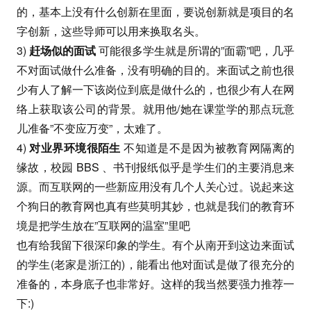
的，基本上没有什么创新在里面，要说创新就是项目的名
字创新，这些导师可以用来换取名头。
3)
赶场似的面试
可能很多学生就是所谓的”面霸”吧，几乎
不对面试做什么准备，没有明确的目的。来面试之前也很
少有人了解一下该岗位到底是做什么的，也很少有人在网
络上获取该公司的背景。就用他/她在课堂学的那点玩意
儿准备”不变应万变”，太难了。
4)
对业界环境很陌生
不知道是不是因为被教育网隔离的
缘故，校园 BBS 、书刊报纸似乎是学生们的主要消息来
源。而互联网的一些新应用没有几个人关心过。说起来这
个狗日的教育网也真有些莫明其妙，也就是我们的教育环
境是把学生放在”互联网的温室”里吧
也有给我留下很深印象的学生。有个从南开到这边来面试
的学生(老家是浙江的)，能看出他对面试是做了很充分的
准备的，本身底子也非常好。这样的我当然要强力推荐一
下:)