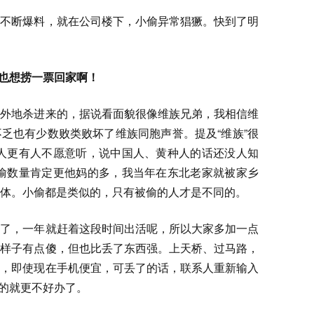
事不断爆料，就在公司楼下，小偷异常猖獗。快到了明
也想捞一票回家啊！
从外地杀进来的，据说看面貌很像维族兄弟，我相信维
乏也有少数败类败坏了维族同胞声誉。提及“维族”很
疆人更有人不愿意听，说中国人、黄种人的话还没人知
小偷数量肯定更他妈的多，我当年在东北老家就被家乡
体。小偷都是类似的，只有被偷的人才是不同的。
周了，一年就赶着这段时间出活呢，所以大家多加一点
这样子有点傻，但也比丢了东西强。上天桥、过马路，
包，即使现在手机便宜，可丢了的话，联系人重新输入
啥的就更不好办了。