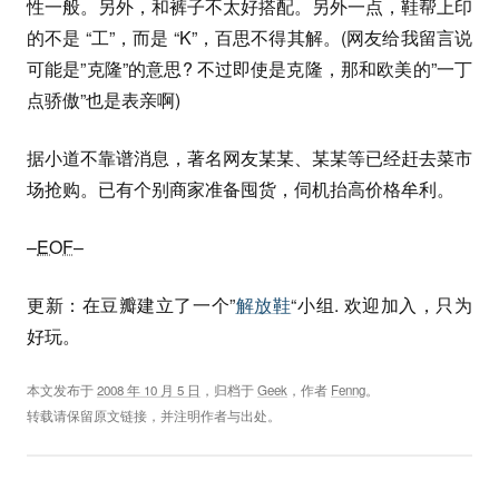
性一般。另外，和裤子不太好搭配。另外一点，鞋帮上印
的不是 “工”，而是 “K”，百思不得其解。(网友给我留言说
可能是”克隆”的意思? 不过即使是克隆，那和欧美的”一丁
点骄傲”也是表亲啊)
据小道不靠谱消息，著名网友某某、某某等已经赶去菜市
场抢购。已有个别商家准备囤货，伺机抬高价格牟利。
–
EOF
–
更新：在豆瓣建立了一个”
解放鞋
“小组. 欢迎加入，只为
好玩。
本文发布于
2008 年 10 月 5 日
，归档于
Geek
，作者
Fenng
。
转载请保留原文链接，并注明作者与出处。