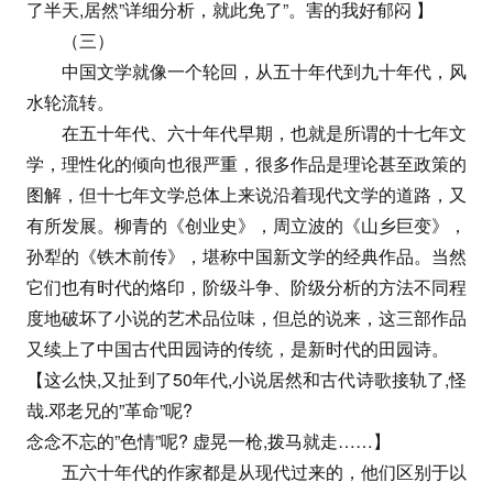
了半天,居然”详细分析，就此免了”。害的我好郁闷 】
（三）
中国文学就像一个轮回，从五十年代到九十年代，风
水轮流转。
在五十年代、六十年代早期，也就是所谓的十七年文
学，理性化的倾向也很严重，很多作品是理论甚至政策的
图解，但十七年文学总体上来说沿着现代文学的道路，又
有所发展。柳青的《创业史》，周立波的《山乡巨变》，
孙犁的《铁木前传》，堪称中国新文学的经典作品。当然
它们也有时代的烙印，阶级斗争、阶级分析的方法不同程
度地破坏了小说的艺术品位味，但总的说来，这三部作品
又续上了中国古代田园诗的传统，是新时代的田园诗。
【这么快,又扯到了50年代,小说居然和古代诗歌接轨了,怪
哉.邓老兄的”革命”呢?
念念不忘的”色情”呢? 虚晃一枪,拨马就走……】
五六十年代的作家都是从现代过来的，他们区别于以