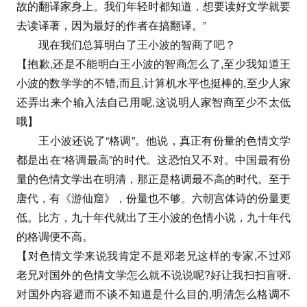
故的翻译家身上。我们年轻时都知道，想要读好文学就要
去读译著，因为最好的作者在搞翻译。”
现在我们总算明白了王小波的智商了吧？
【抱歉,还是不能明白王小波的智商怎么了,至少我知道王
小波的数学学的不错,而且,计算机水平也挺棒的,至少人家
还弄出来个输入法自己用呢,这说明人家智商至少不太低
哦】
王小波还说了“格调”。他说，真正有份量的色情文学
都是出在“格调最高”的时代。这恐怕又不对。中国最有份
量的色情文学出在明清，那正是格调最不高的时代。至于
唐代，有《游仙窟》，份量也不够。六朝宫体诗的份量更
低。比方，九十年代就出了王小波的色情小说，九十年代
的格调便不高。
【对色情文学来说我肯定不是邓老兄这样的专家,不过邓
老兄对国外的色情文学怎么就不说说呢?好让我扫扫盲呀.
对国外内容避而不谈不知道是什么目的,明清怎么格调不