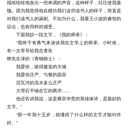
报纸哇哇地发出一些单调的声音，这种样子，往往使我羞
愧。因为我觉得他在模仿我们这些读书人的样子，简直是
对我们读书人的讽刺。不知为什么，我看王小波的睿智的
议论，也有同样的感受。
下面我抄一段文字，《我的师承》：
“我终于有勇气来谈谈我在文学上的师承。小时侯，
有一次哥哥给我念查良
铮先生译的《青铜骑士》：
我爱你，彼得建造的大城
我爱你庄严、匀整的面容
涅瓦河的流水多么庄严
大理石平铺在它的两岸……
他还告诉我说，这是雍容华贵的英雄体诗，是最好的
文字。”
“那一年我十五岁，就懂得了什么样的文字才能叫作
好。”