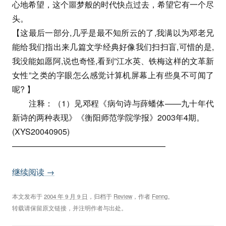
心地希望，这个噩梦般的时代快点过去，希望它有一个尽
头。
【这最后一部分,几乎是最不知所云的了,我满以为邓老兄
能给我们指出来几篇文学经典好像我们扫扫盲,可惜的是,
我没能如愿阿,说也奇怪,看到”江水英、铁梅这样的文革新
女性”之类的字眼怎么感觉计算机屏幕上有些臭不可闻了
呢? 】
注释：（1）见邓程《病句诗与薛蟠体——九十年代
新诗的两种表现》《衡阳师范学院学报》2003年4期。
(XYS20040905)
———————————————————
继续阅读
→
本文发布于
2004 年 9 月 9 日
，归档于
Review
，作者
Fenng
。
转载请保留原文链接，并注明作者与出处。