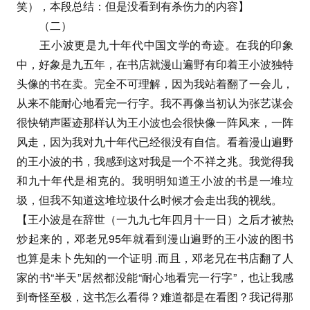
笑），本段总结：但是没看到有杀伤力的内容】
（二）
王小波更是九十年代中国文学的奇迹。在我的印象
中，好象是九五年，在书店就漫山遍野有印着王小波独特
头像的书在卖。完全不可理解，因为我站着翻了一会儿，
从来不能耐心地看完一行字。我不再像当初认为张艺谋会
很快销声匿迹那样认为王小波也会很快像一阵风来，一阵
风走，因为我对九十年代已经很没有自信。看着漫山遍野
的王小波的书，我感到这对我是一个不祥之兆。我觉得我
和九十年代是相克的。我明明知道王小波的书是一堆垃
圾，但我不知道这堆垃圾什么时候才会走出我的视线。
【王小波是在辞世（一九九七年四月十一日）之后才被热
炒起来的，邓老兄95年就看到漫山遍野的王小波的图书
也算是未卜先知的一个证明 .而且，邓老兄在书店翻了人
家的书“半天”居然都没能“耐心地看完一行字”，也让我感
到奇怪至极，这书怎么看得？难道都是在看图？我记得那