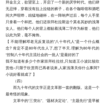
拜金主义，欲望至上，开启了一个新的厌学时代。他们肆
无忌惮，穿着没有拉上拉链的裤子，在各个咖啡馆和酒吧
间大声喧哗，凶猛地碰杯，在一阵响声过后，每个人手里
只拿着一个杯把。他们还崇拜杜拉斯这个莫名其妙的浅薄
女人。他们每个人的背上都贴着浅薄二字作为标签，他们
以此为荣，毫不掩饰。
【 不能理解邓老兄反复说的”八十年代人”是一个什么概
念? 肯定不是80年代生人了,想了半天.理解为80年代的
“控制八十年代主流社会的一批人”是最好的了
我不知道有多少个作家崇拜杜拉丝,只知道王小波比较欣
赏他–只限于欣赏而已再者说来,人家浅薄关你什么事阿?
小说好看就成了 】
（四）
而九十年代的文学正是文革那一套的翻版。这是一个
最奇怪的现象。
文革中的“三突出”、“题材决定论”、“主题先行”是早被