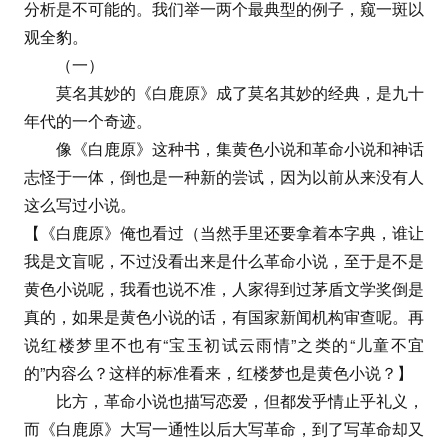
分析是不可能的。我们举一两个最典型的例子，窥一斑以
观全豹。
（一）
莫名其妙的《白鹿原》成了莫名其妙的经典，是九十
年代的一个奇迹。
像《白鹿原》这种书，集黄色小说和革命小说和神话
志怪于一体，倒也是一种新的尝试，因为以前从来没有人
这么写过小说。
【《白鹿原》俺也看过（当然手里还要拿着本字典，谁让
我是文盲呢，不过没看出来是什么革命小说，至于是不是
黄色小说呢，我看也说不准，人家得到过茅盾文学奖倒是
真的，如果是黄色小说的话，有国家新闻机构审查呢。再
说红楼梦里不也有“宝玉初试云雨情”之类的“儿童不宜
的”内容么？这样的标准看来，红楼梦也是黄色小说？】
比方，革命小说也描写恋爱，但都发乎情止乎礼义，
而《白鹿原》大写一通性以后大写革命，到了写革命却又