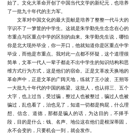
始了。文化大革命开创了中国当代文学的新纪元，也培养
了一批九十年代的主力军。
文革对中国文化的最大贡献是培养了整整一代斗大的
字识不了一箩筐的中学生。这就是朱学勤先生念念在心的
市重点与区重点中学的区别的由来。朱学勤先生说，哪怕
你是北大现外毕业，你一开口，他就知道你是区重点中学
毕业，而他是市重点。我对此一点都不怀疑，这个道理很
简单，文革一代人一辈子都走不出中学生的知识结构和思
维方式行为方式，这是他们的宿命。正是文革改天换地的
革命声中，正是文革的广阔天地，练就了王小波、王朔等
一大批九十年代的中国的栋梁。这批人，也认得三、五个
大字，也上过当，受过骗，整过人也被整过，骗过人也被
骗过，乱也看了，治也见了，知道一切都是狗屁，什么理
想、信念、道德，那都是骗人的话，为达目的，不择手
段，目的是什么：钱、名声、地位这在他们是根深蒂固，
永不会变的，只要机会一到，就会发作。