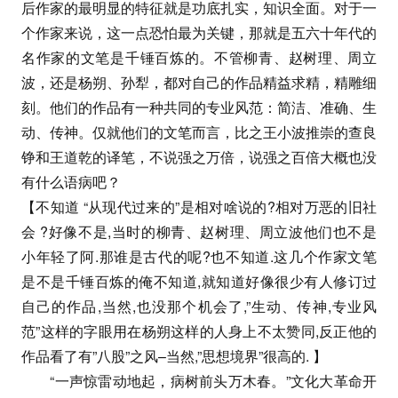
后作家的最明显的特征就是功底扎实，知识全面。对于一
个作家来说，这一点恐怕最为关键，那就是五六十年代的
名作家的文笔是千锤百炼的。不管柳青、赵树理、周立
波，还是杨朔、孙犁，都对自己的作品精益求精，精雕细
刻。他们的作品有一种共同的专业风范：简洁、准确、生
动、传神。仅就他们的文笔而言，比之王小波推崇的查良
铮和王道乾的译笔，不说强之万倍，说强之百倍大概也没
有什么语病吧？
【不知道 “从现代过来的”是相对啥说的?相对万恶的旧社
会 ?好像不是,当时的柳青、赵树理、周立波他们也不是
小年轻了阿.那谁是古代的呢?也不知道.这几个作家文笔
是不是千锤百炼的俺不知道,就知道好像很少有人修订过
自己的作品,当然,也没那个机会了,”生动、传神,专业风
范”这样的字眼用在杨朔这样的人身上不太赞同,反正他的
作品看了有”八股”之风–当然,”思想境界”很高的. 】
“一声惊雷动地起，病树前头万木春。”文化大革命开