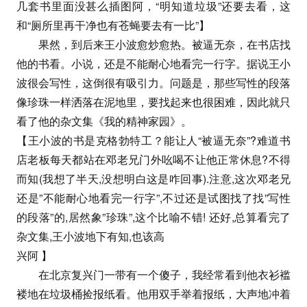
几套书里面没甚么插图阿，“明知道垃圾”还要去看，这
和“厕所里再干净也有苍蝇要去有一比”】
果然，到后来王小波愈炒愈热。被逼无奈，在书店找
他的书看。小说，还是不能耐心地看完一行字。据说王小
波很会写性，这倒很有吸引力。问题是，那些写性的段落
像珍珠一样洒落在泥地里，要找起来也很困难，因此就只
看了他的杂文集《我的精神家园》。
【王小波的书是克格勃特工？能让人“被逼无奈”?难道书
店老板每天都站在邓老兄门外吆喝不让他正常休息?不得
而知(我想了半天,没想明白这是咋回事).注意,这次邓老兄
还是”不能耐心地看完一行字”,不过还是试图找了找”写性
的段落”的,居然象”珍珠”,这个比喻不错! 还好,总算看完了
杂文集,王小波地下有知,也该高
兴阿 】
在北京复兴门一带有一个傻子，我经常看到他衣衫褴
褛地在垃圾桶捡报纸看。他用双手举着报纸，大声地冲着