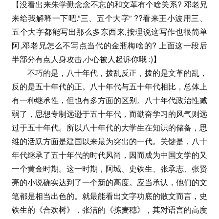
【没看出来朱学勤念念不忘的和文革有个啥关系? 邓老兄
来给我解释一下吧.”三、五个大字” ??看来王小波用三、
五个大字都能写出那么多东西来,按理说这写作也很简单
阿,邓老兄怎么不写点当代的金瓶梅啥的? 上面这一段后
半部分有点人身攻击,小心被人起诉你哦 :)】
不巧的是，八十年代，拨乱反正，拨的是文革的乱，
反的是五十年代的正。八十年代与五十年代相比，总体上
有一种继承性，但也有多方面的区别。八十年代政治性减
弱了，思想专制远逊于五十年代，而勤奋学习的风气则远
过于五十年代。所以八十年代的大学生在知识的储备，思
维的活跃方面是建国以来最为突出的一代。关键是，八十
年代继承了五十年代的时代风尚，因而成为中国文学的又
一个黄金时期。这一时期，阿城、史铁生、张承志、张贤
亮的小说确实达到了一个新的高度。应当承认，他们的文
笔都是相当出色的。就最能看出文字功底的散文而言，史
铁生的《合欢树》，张洁的《拣麦穗》，其对语言的高度