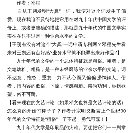
作者：邓程
自从王朔发明“大粪”一词，我便对这个词发生了偏
爱。现在我迫不及待地把它用在对九十年代中国文学的评
价上。或者更准确的描述，那就是九十年代的中国文学实
实在在只不过是一种业余水平的文学。
【王朔有没有对这个“大粪”一词申请专利阿？邓程先生看
来对王朔还有点好感?业务水平就不能弄出来好作品?】
九十年代的文学的一个总体特征就是粗俗。粗者，是
文笔幼稚、粗糙，是一种未经磨练的业余水平的文笔，词
不达意，拖沓，重复，力不从心而又偏偏强作解人。俗
者，指内容的低俗、下流，情感粗糙。崇尚功利，标榜欲
望，俗不可耐。
【看来现在的文艺评论（如果邓文也算是文艺评论的话）
怎么真的开始打棒子了？作者开宗明义断言上个世纪90
年代的文学特征是“粗俗”，了不起，勇气可嘉！】
九十年代文学是印刷品的灾难。要想把它们一一列举