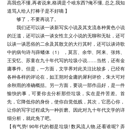
高我也不懂,再者说来,格调是个啥东西?俺不懂, 总之,我知
道骂人给人打棒子是不好嘀 】
够了，不要再说了。
我们还可以谈一谈新写实小说及其支流各种黄色小说
的泛滥，还可以谈一谈女性主义小说的无聊和无耻，还可
以谈一谈恶俗的二余及其散文的大行其时，还可以谈诗歌
中的病句诗与薛蟠体（1） ，莫言、余华、阿来、张炜、
王安忆、苏童在九十年代写的垃圾小说……当然，还有金
庸事件。但是，一方面，文学界对此关注比较多，已经有
各种各样的评论在，如王朔对金庸的犀利评价，朱大可对
余秋雨的准确概括。另一方面，要说一部作品好，是一件
愉快的事，可要你去分析那些垃圾，实在是件苦差。首
先，它降低你的身份，使你自觉低贱，其次，它恶心你，
让你的写字过程成为一种折磨。因此对九十年代文学的详
细分析，就此免了吧。
【有气势! 90年代的都是垃圾! 数风流人物,还看谁呢? 弄