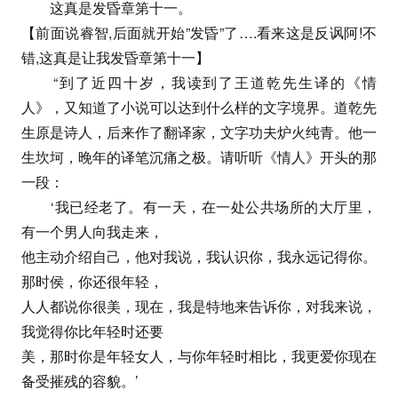
这真是发昏章第十一。
【前面说睿智,后面就开始”发昏”了….看来这是反讽阿!不
错,这真是让我发昏章第十一】
“到了近四十岁，我读到了王道乾先生译的《情
人》，又知道了小说可以达到什么样的文字境界。道乾先
生原是诗人，后来作了翻译家，文字功夫炉火纯青。他一
生坎坷，晚年的译笔沉痛之极。请听听《情人》开头的那
一段：
‘我已经老了。有一天，在一处公共场所的大厅里，
有一个男人向我走来，
他主动介绍自己，他对我说，我认识你，我永远记得你。
那时侯，你还很年轻，
人人都说你很美，现在，我是特地来告诉你，对我来说，
我觉得你比年轻时还要
美，那时你是年轻女人，与你年轻时相比，我更爱你现在
备受摧残的容貌。’