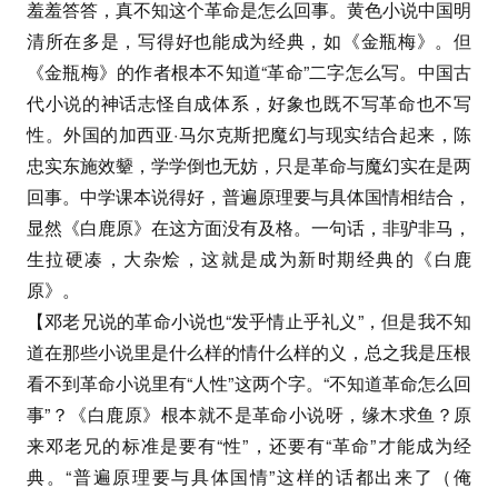
羞羞答答，真不知这个革命是怎么回事。黄色小说中国明
清所在多是，写得好也能成为经典，如《金瓶梅》。但
《金瓶梅》的作者根本不知道“革命”二字怎么写。中国古
代小说的神话志怪自成体系，好象也既不写革命也不写
性。外国的加西亚·马尔克斯把魔幻与现实结合起来，陈
忠实东施效颦，学学倒也无妨，只是革命与魔幻实在是两
回事。中学课本说得好，普遍原理要与具体国情相结合，
显然《白鹿原》在这方面没有及格。一句话，非驴非马，
生拉硬凑，大杂烩，这就是成为新时期经典的《白鹿
原》。
【邓老兄说的革命小说也“发乎情止乎礼义”，但是我不知
道在那些小说里是什么样的情什么样的义，总之我是压根
看不到革命小说里有“人性”这两个字。“不知道革命怎么回
事”？《白鹿原》根本就不是革命小说呀，缘木求鱼？原
来邓老兄的标准是要有“性”，还要有“革命”才能成为经
典。“普遍原理要与具体国情”这样的话都出来了（俺