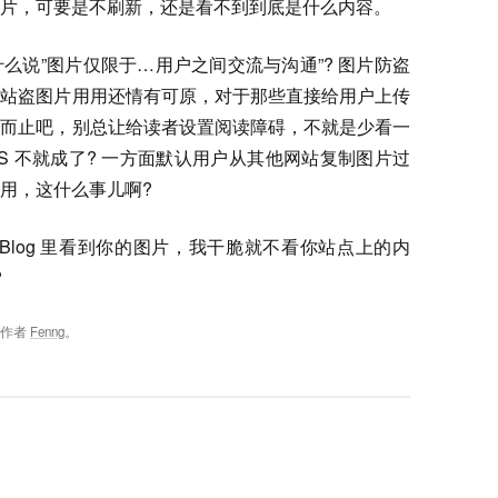
片，可要是不刷新，还是看不到到底是什么内容。
么说”图片仅限于…用户之间交流与沟通”? 图片防盗
网站盗图片用用还情有可原，对于那些直接给用户上传
可而止吧，别总让给读者设置阅读障碍，不就是少看一
S
不就成了? 一方面默认用户从其他网站复制图片过
用，这什么事儿啊?
Blog 里看到你的图片，我干脆就不看你站点上的内
?
，作者
Fenng
。