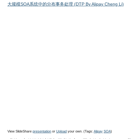
大规模SOA系统中的分布事务处理 (DTP By Alipay Cheng Li)
View SlideShare
presentation
or
Upload
your own. (Tags:
Alipay
SOA
)