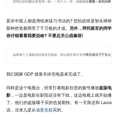
把用过的纸翻过来再用一面，一百个人一年，就能挽救
整整一条街的树
莫非中国人都是用纸来练习书法的? 恐怕还得是智永禅师
那种把笔都用秃了千万根的才成。
另外，拜托留言的同学
你仔细看看我要说啥? 不要总关公战秦琼!
如果每个人都能及时拔掉充电器，那么每年将可关闭
两百座百万千瓦火力的
我们国家 GDP 就靠关掉充电器来完成了。
同样是这个电视台，经常打着电影欣赏的旗号播放
盗版电
影
，一边是电影在影院还没有下线，这边电视上就开始播
了。他们的盗版碟子买的也挺勤快。有一天我还和 Laura
说，没准儿是从
省委党校
买的。