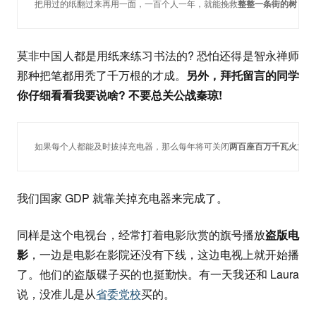
把用过的纸翻过来再用一面，一百个人一年，就能挽救
整整一条街的树
莫非中国人都是用纸来练习书法的? 恐怕还得是智永禅师
那种把笔都用秃了千万根的才成。
另外，拜托留言的同学
你仔细看看我要说啥? 不要总关公战秦琼!
如果每个人都能及时拔掉充电器，那么每年将可关闭
两百座百万千瓦火力的
我们国家 GDP 就靠关掉充电器来完成了。
同样是这个电视台，经常打着电影欣赏的旗号播放
盗版电
影
，一边是电影在影院还没有下线，这边电视上就开始播
了。他们的盗版碟子买的也挺勤快。有一天我还和 Laura
说，没准儿是从
省委党校
买的。