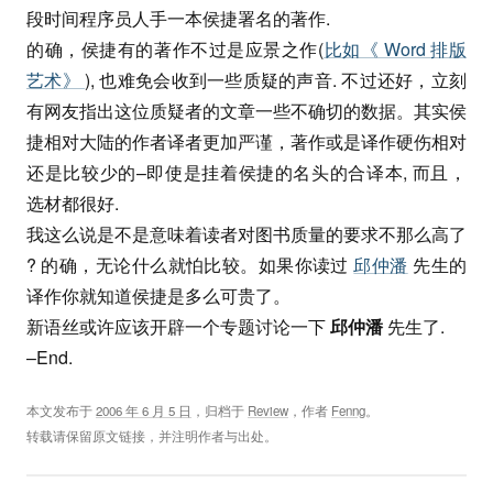
段时间程序员人手一本侯捷署名的著作.
的确，侯捷有的著作不过是应景之作(
比如《 Word 排版
艺术》
), 也难免会收到一些质疑的声音. 不过还好，立刻
有网友指出这位质疑者的文章一些不确切的数据。其实侯
捷相对大陆的作者译者更加严谨，著作或是译作硬伤相对
还是比较少的–即使是挂着侯捷的名头的合译本, 而且，
选材都很好.
我这么说是不是意味着读者对图书质量的要求不那么高了
? 的确，无论什么就怕比较。如果你读过
邱仲潘
先生的
译作你就知道侯捷是多么可贵了。
新语丝或许应该开辟一个专题讨论一下
邱仲潘
先生了.
–End.
本文发布于
2006 年 6 月 5 日
，归档于
Review
，作者
Fenng
。
转载请保留原文链接，并注明作者与出处。