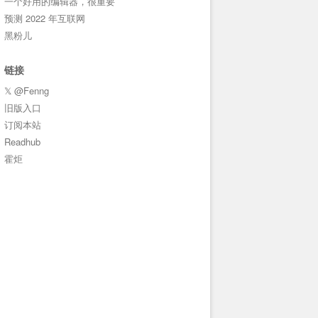
一个好用的编辑器，很重要
预测 2022 年互联网
黑粉儿
链接
𝕏 @Fenng
旧版入口
订阅本站
Readhub
霍炬