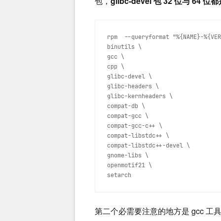
包，
glibc-devel 包 32 位与 64
rpm  --queryformat "%{NAME}-%{VER
binutils \

gcc \

cpp \

glibc-devel \

glibc-headers \

glibc-kernheaders \

compat-db \

compat-gcc \

compat-gcc-c++ \

compat-libstdc++ \

compat-libstdc++-devel \

gnome-libs \

openmotif21 \

setarch 
第二个必需要注意的地方是 gcc 工