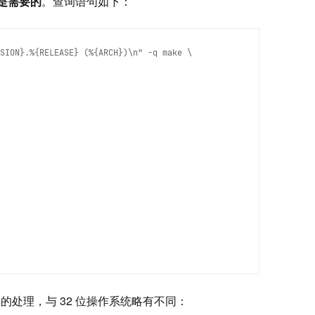
 位都是需要的
。查询语句如下：
SION}.%{RELEASE} (%{ARCH})\n" -q make \

具的处理，与 32 位操作系统略有不同：