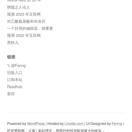
狹隘之人论人
预测 2023 年互联网
对乙酰氨基酚和布洛芬
一个好用的编辑器，很重要
预测 2022 年互联网
黑粉儿
链接
𝕏 @Fenng
旧版入口
订阅本站
Readhub
霍炬
Powered by
WordPress
| Hosted by
Linode.com
| UI Designed by
Fenng
|
托管赞助商：
豆瓣
| 本站理念：用简约的技术取得最大的收益...