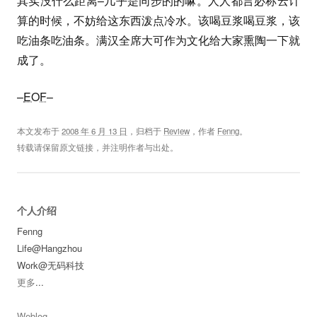
其实没什么距离–几乎是同步的的嘛。人人都言必称云计
算的时候，不妨给这东西泼点冷水。该喝豆浆喝豆浆，该
吃油条吃油条。满汉全席大可作为文化给大家熏陶一下就
成了。
–
EOF
–
本文发布于
2008 年 6 月 13 日
，归档于
Review
，作者
Fenng
。
转载请保留原文链接，并注明作者与出处。
个人介绍
Fenng
Life@Hangzhou
Work@无码科技
更多
...
Weblog