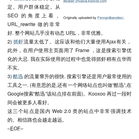
douban zhuaxia.kooxoo.com
定。用户群体稳定。从
SEO 的角度上看，
Originally uploaded by
Fenng(dbanotes)
.
URL_rewrite 做的非常
好. 整个网站几乎没有动态
URL
，非常优雅。
2)
抓虾
流量太低了。这应该和他们大量使用Ajax有关，
此外，在用户使用主页面用了 Frame ，这是搜索引擎优
化的大忌. 我在实际使用的过程中也觉得抓虾稍有点华而
不实。
3)
酷迅
的流量窜升的很快. 搜索引擎还是用户最常使用的
工具之一. (有意思的是,还有一个网络站点也叫做”酷迅”,在
Google搜索”酷迅”该站点排在前面)。Kooxoo 再过一段时
间会被更多人看好。
这三个站点是国内 Web 2.0 类的站点中非常强调技术
的。相信路也会越走越远。
–
EOF
–