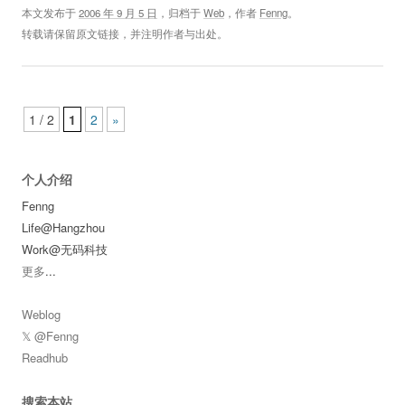
本文发布于
2006 年 9 月 5 日
，归档于
Web
，作者
Fenng
。
转载请保留原文链接，并注明作者与出处。
Post navigation
1 / 2
1
2
»
个人介绍
Fenng
Life@Hangzhou
Work@无码科技
更多
...
Weblog
𝕏 @Fenng
Readhub
搜索本站