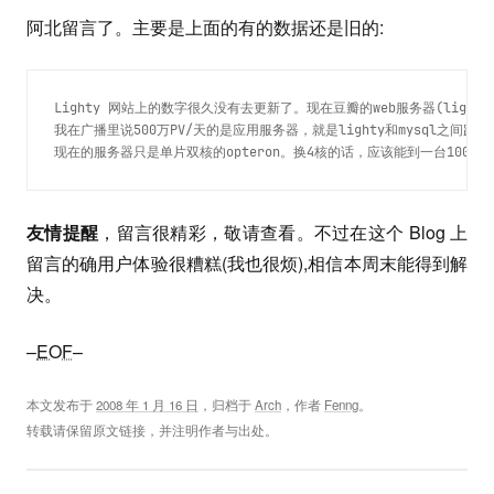
阿北留言了。主要是上面的有的数据还是旧的:
Lighty 网站上的数字很久没有去更新了。现在豆瓣的web服务器(lighttpd
我在广播里说500万PV/天的是应用服务器，就是lighty和mysql之
现在的服务器只是单片双核的opteron。换4核的话，应该能到一台1000万P
友情提醒
，留言很精彩，敬请查看。不过在这个 Blog 上
留言的确用户体验很糟糕(我也很烦),相信本周末能得到解
决。
–
EOF
–
本文发布于
2008 年 1 月 16 日
，归档于
Arch
，作者
Fenng
。
转载请保留原文链接，并注明作者与出处。