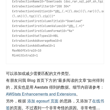
ExtraSectionName10="Downloads (doc,rar,sql,pdf,sh,tgz,zip
ExtraSectionCodeFilter10="200 304"

ExtraSectionCondition10="
URL
,(.*((\.doc)|(\.rar)|(\.sql)|
(\.sh)|(\.tgz)|(\.zip)))"

ExtraSectionFirstColumnTitle10="Download"

ExtraSectionFirstColumnValues10="
URL
,(.*)"

ExtraSectionFirstColumnFormat10="%s"

ExtraSectionStatTypes10=HBL

ExtraSectionAddAverageRow10=0

ExtraSectionAddSumRow10=1

MaxNbOfExtra10=10

MinHitExtra10=1 
可以添加或减少需要匹配的文件类型。
有朋友问我 Blog 首页下方的”最多阅读的文章”如何得到
的，其实也是用 Awstats 得到的数据。细节内容请参考：
AWStats Enhancements and Extensions
。
另外，根据
添加 egosurf 页面
的思路，又添加了
在线书
签
的页面。不过遇到一个非常奇怪的原因。非常奇怪…