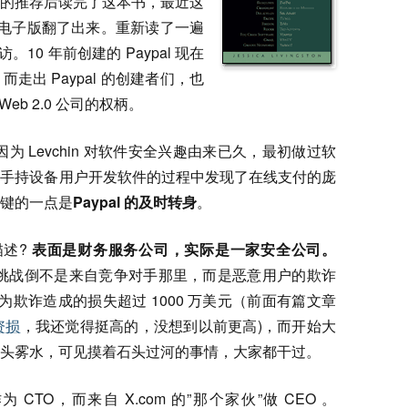
的推荐后读完了这本书，最近这
电子版翻了出来。重新读了一遍
的采访。10 年前创建的 Paypal 现在
出 Paypal 的创建者们，也
eb 2.0 公司的权柄。
因为 Levchin 对软件安全兴趣由来已久，最初做过软
为手持设备用户开发软件的过程中发现了在线支付的庞
键的一点是
Paypal 的及时转身
。
描述?
表面是财务服务公司，实际是一家安全公司。
大的挑战倒不是来自竞争对手那里，而是恶意用户的欺诈
月因为欺诈造成的损失超过 1000 万美元（前面有篇文章
的资损
，我还觉得挺高的，没想到以前更高)，而开始大
头雾水，可见摸着石头过河的事情，大家都干过。
n 作为 CTO，而来自 X.com 的”那个家伙”做 CEO 。