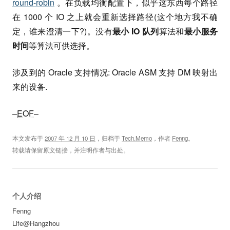
round-robin
。在负载均衡配置下，似乎这东西每个路径
在 1000 个 IO 之上就会重新选择路径(这个地方我不确
定，谁来澄清一下?)。没有
最小 IO 队列
算法和
最小服务
时间
等算法可供选择。
涉及到的 Oracle 支持情况: Oracle ASM 支持 DM 映射出
来的设备.
–
EOF
–
本文发布于
2007 年 12 月 10 日
，归档于
Tech.Memo
，作者
Fenng
。
转载请保留原文链接，并注明作者与出处。
个人介绍
Fenng
Life@Hangzhou