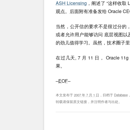
ASH Licensing
，阐述了 “这样收取 L
观点。后面附有准备发给 Oracle CEO 
当然，公开信的要求不是很过分的，仅仅是
或者允许用户能够访问 底层视图以及 A
的劲儿值得学习。虽然，技术圈子里
在过几天, 7 月 11 日， Orac
果。
–
EOF
–
本文发布于
2007 年 7 月 1 日
，归档于
Database
转载请保留原文链接，并注明作者与出处。