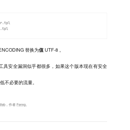
r.tpl

.tpl
ENCODING 替换为
值
UTF-8 。
，各种论坛工具安全漏洞似乎都很多，如果这个版本现在有安全
低不必要的流量。
Web
，作者
Fenng
。