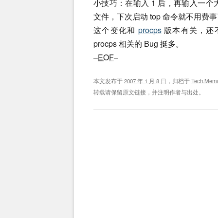
小技巧：在输入 1 后，再输入一个大
文件，下次启动 top 命令就不用费
这个变化和
procps
版本有关，还不确
procps 相关的 Bug 挺多。
–
EOF
–
本文发布于
2007 年 1 月 8 日
，归档于
Tech.Mem
转载请保留原文链接，并注明作者与出处。