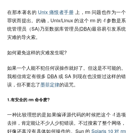
在那本著名的
Unix 痛恨者手册
上，rm 问题也作为一个
罪状而提出。的确，Unix/Linux 的这个 rm 的 -f 参数是系
统管理员（SA)乃至数据库管理员(
DBA
)最容易引发系统
灾难的导火索。
如何避免这样的灾难发生呢?
如果一个人能不犯任何误操作就好了。但这是不可能的。
我相信肯定有很多
DBA
或 SA 到现在也没烦过这样的错
误，但不要忘了
墨菲定律
的诅咒。
1.有安全的 rm 命令麽?
一种比较理想的是如果编译源代码的时候把这个 -f 选项
去掉，肯定能让不少人少犯错误。不过搜索了整个网络，
好像还真没有具体如何操作的。Sun 的
Solaris 10 对 rm