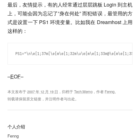
最后，友情提示，有的人经常通过层层跳板 Login 到主机
上，可能会因为忘记了”身在何处” 而犯错误，最管用的方
式是设置一下 PS1 环境变量。比如我在 Dreamhost 上用
这样的：
PS1="\n\e[1;37m[\e[m\e[1;32m\u\e[m\e[1;33m@\e[m\e[1;35m\h
–
EOF
–
本文发布于
2007 年 12 月 19 日
，归档于
Tech.Memo
，作者
Fenng
。
转载请保留原文链接，并注明作者与出处。
个人介绍
Fenng