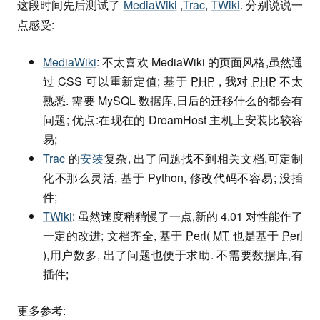
这段时间先后测试了
MediaWiki
,
Trac
,
TWiki
. 分别说说一
点感受:
MediaWiki
: 不太喜欢 MediaWiki 的页面风格,虽然通
过
CSS
可以重新定值; 基于
PHP
, 我对
PHP
不太
熟悉. 需要 MySQL 数据库,日后的迁移什么的都会有
问题; 优点:在现在的 DreamHost 主机上安装比较容
易;
Trac
的
安装
复杂, 出了问题找不到相关文档,可定制
化不那么灵活, 基于 Python, 修改代码不容易; 没插
件;
TWiki
: 虽然速度稍稍慢了一点,新的 4.01 对性能作了
一定的改进; 文档齐全, 基于
Perl
(
MT
也是基于
Perl
),用户数多, 出了问题也便于求助. 不需要数据库,有
插件;
更多参考: