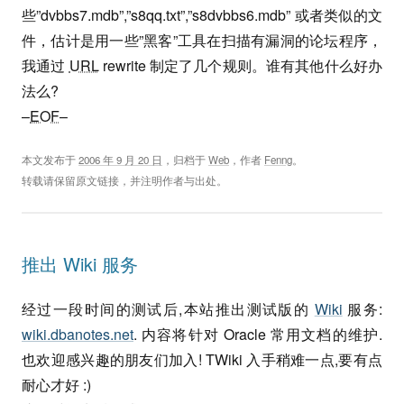
些”dvbbs7.mdb”,”s8qq.txt”,”s8dvbbs6.mdb” 或者类似的文
件，估计是用一些”黑客”工具在扫描有漏洞的论坛程序，
我通过
URL
rewrite 制定了几个规则。谁有其他什么好办
法么?
–
EOF
–
本文发布于
2006 年 9 月 20 日
，归档于
Web
，作者
Fenng
。
转载请保留原文链接，并注明作者与出处。
推出 Wiki 服务
经过一段时间的测试后,本站推出测试版的
Wiki
服务:
wiki.dbanotes.net
. 内容将针对 Oracle 常用文档的维护.
也欢迎感兴趣的朋友们加入! TWiki 入手稍难一点,要有点
耐心才好 :)