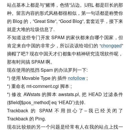
站点基本上都是与”赌博，色情”沾边。
URL
都是巨长的那
种。留言内容的形式风格都很相似，第一句话都是称赞你
的 Blog 的，”Great Site”, “Good Blog”, 套套近乎，接下来
就是大堆的垃圾信息了.
不知道这些专门开发 SPAM 的家伙都来自哪个国家，但
肯定来自中国的非常少，所以说该给咱们的 “
chongqed
”
摘帽了吧? 现在中国天才们都集中精神研究流氓软件呢，
那有时间搞 SPAM 啊。
现在使用的抵挡 Spam 的办法罗列一下:
*) 使用 Movable Type 的 插件
nofollow
;
*) 重命名 mt-comment.cgi 脚本 ;
*) 修改 AWstats 的脚本 awstats.pl, 把 HEAD 过滤条件
($field[$pos_method] eq ‘HEAD’)去掉.
Trackback 的 SPAM 不用担心了–我已经关闭了
Trackback 的 Ping.
现在比较烦的另一个问题是经常有人在我的站点上找一