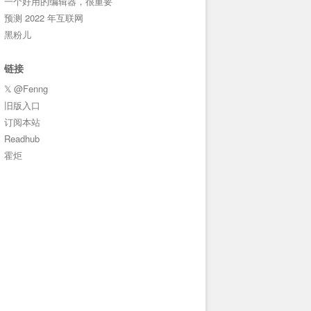
一个好用的编辑器，很重要
预测 2022 年互联网
黑粉儿
链接
𝕏 @Fenng
旧版入口
订阅本站
Readhub
霍炬