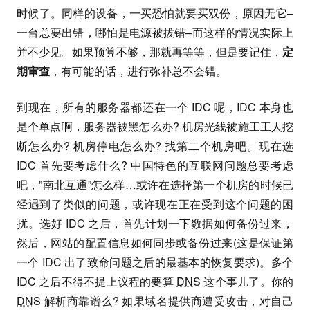
时候了。同样的设备，一买恐怕就要买双份，原因无它–
一台总要出错，哪怕是电源被拔错–而这样的情况实际上
并不少见。如果预算不够，那就再等等，但是要记住，
定
期审查
，有可能的话，进行弥补总不会错。
到现在，所有的服务器都还在一个 IDC 呢，IDC 本身也
是个单点啊，服务器被黑怎么办? 机房光线被施工工人挖
断怎么办? 机房停电怎么办? 找第二个机房吧。现在选
IDC 首先要考虑什么? 中国特色的互联网问题总要考虑
吧，”南北互通”怎么样…或许在选择第一个机房的时候已
经遇到了类似的问题，或许现在正在受到这个问题的困
扰。选好 IDC 之后，首先计划一下数据如何备份过来，
然后，网站的配置信息如何同步或备份过来(这是保证第
一个 IDC 出了致命问题之后的最基本的恢复要求)。多个
IDC 之后不得不提上议程的要算
DNS
这个事儿了。你的
DNS
解析商靠谱么? 如果域名提供商遭受攻击，对自己