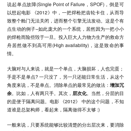
说起单点故障(Single Point of Failure，SPOF)，倒是可
以想起电影 《2012》中，一把焊枪把齿轮卡住，从而导
致整个舱门无法关闭，进而整个引擎无法发动。这是个有
点生动的例子–如此庞大的一个系统，居然因为一把小小
的焊枪而险些毁于一旦。投入巨大人力物力生产的救命方
舟居然做不到高可用(High availability)，这是致命的事
情。
大脑对与人来说，就是一个单点，大脑损坏，人也完蛋；
手是不是单点? 一只没了，另一只还能日常生活，从这个
角度来说，不是单点。消除单点的最常见的做法：
增加冗
余
。比如，人有两只手。其次，
层次化
。当然，分层的目
的是便于隔离问题。电影 《2012》 中的这个问题，不知
道谁是总架构师，看起来，隔离做得不太够 :)
一般来说，只要系统能够比较清楚的分出层次来，要消除