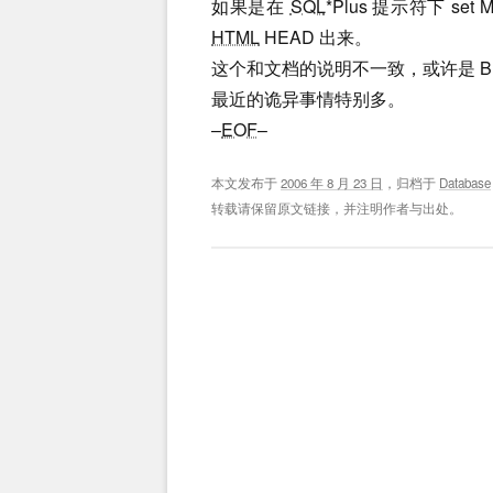
如果是在
SQL
*Plus 提示符下 set
HTML
HEAD 出来。
这个和文档的说明不一致，或许是 Bug。
最近的诡异事情特别多。
–
EOF
–
本文发布于
2006 年 8 月 23 日
，归档于
Database
转载请保留原文链接，并注明作者与出处。