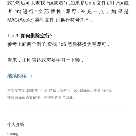
式”.然后可以查找 ^p(或者^n,如果是Unix 文件),用 ,^p(或
者,^n)进行”全部替换”即可.补充一点，如果是
MAC(Apple) 类型文件,则换行符号为 ^r .
Tip 3:
如何删除空行
?
参考上面两个例子,查找 ^p$ 然后替换为空即可．
看来，正则表达式需要学习一下喽．
继续阅读
→
本文发布于
2005 年 11 月 17 日
，归档于
Tech.Memo
，作者
Fenng
。
转载请保留原文链接，并注明作者与出处。
个人介绍
Fenng