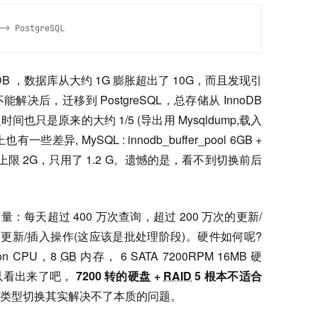
-> PostgreSQL 
noDB ，数据库从大约 1G 膨胀超出了 10G，而且发现引
后，迁移到 PostgreSQL，总存储从 InnoDB
时间也只是原来的大约 1/5 (导出用 Mysqldump,载入
些差异, MySQL : innodb_buffer_pool 6GB +
SQL 设置上限 2G，只用了 1.2 G。遗憾的是，看不到切换前后
务量：每天超过 400 万次查询，超过 200 万次的更新/
个更新/插入操作(这应该是批处理阶段)。硬件如何呢?
n CPU，8
GB
内存， 6 SATA 7200RPM 16MB 硬
 可以看出来了吧，
7200 转的硬盘 +
RAID
5 根本不适合
类型切换其实解决不了本质的问题。