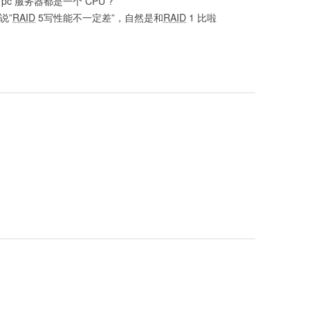
 pc 服务器都是一个 CPU ?
说”
RAID
5写性能不一定差”，自然是和
RAID
1 比啦