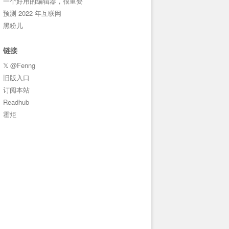
一个好用的编辑器，很重要
预测 2022 年互联网
黑粉儿
链接
𝕏 @Fenng
旧版入口
订阅本站
Readhub
霍炬