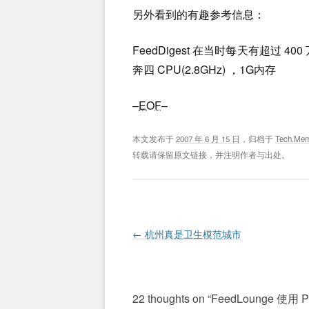
另外看到的有趣参考信息：
FeedDigest 在当时每天有超过 
奔四 CPU(2.8GHz) ，1G内存
–
EOF
–
本文发布于
2007 年 6 月 15 日
，归档于
Tech.Me
转载请保留原文链接，并注明作者与出处。
Post navigation
←
杭州真是卫生模范城市
22 thoughts on “
FeedLounge 使用 