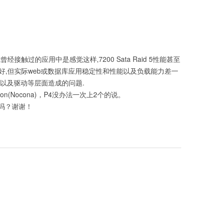
接触过的应用中是感觉这样,7200 Sata Raid 5性能甚至
非常好,但实际web或数据库应用稳定性和性能以及负载能力差一
以及驱动等层面造成的问题.
n(Nocona)，P4没办法一次上2个的说。
吗？谢谢！