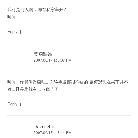
我可是穷人啊，哪有私家车开?
呵呵
↓
Reply
美阁装饰
2007/06/17 at 5:07 PM
呵呵,,,你就叫得凶吧,,,
DBA
待遇都很不错的,更何况现在买车并不
难,,,只是养就有点点痛苦了
↓
Reply
David.Guo
2007/06/17 at 8:44 PM