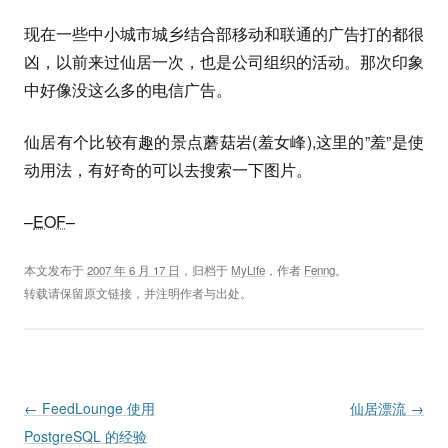
现在一些中小城市城乡结合部移动和联通的广告打的都很
凶，以前来过仙居一次，也是公司组织的活动。那次印象
中好像没这么多的电信广告。
仙居有个比较有趣的景点蘑菇岩(羞女峰),这里的”羞”是使
动用法，有好奇的可以去搜索一下图片。
–
EOF
–
本文发布于
2007 年 6 月 17 日
，归档于
MyLife
，作者
Fenng
。
转载请保留原文链接，并注明作者与出处。
Post navigation
←
FeedLounge 使用
仙居漂流
→
PostgreSQL 的经验