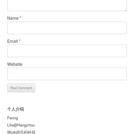
Name
*
Email
*
Website
个人介绍
Fenng
Life@Hangzhou
Work@无码科技