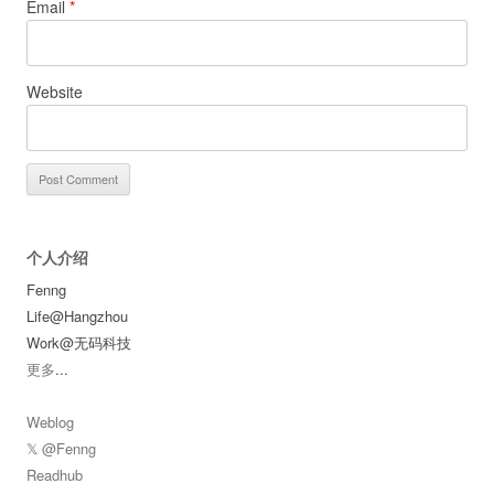
Email
*
Website
个人介绍
Fenng
Life@Hangzhou
Work@无码科技
更多
...
Weblog
𝕏 @Fenng
Readhub