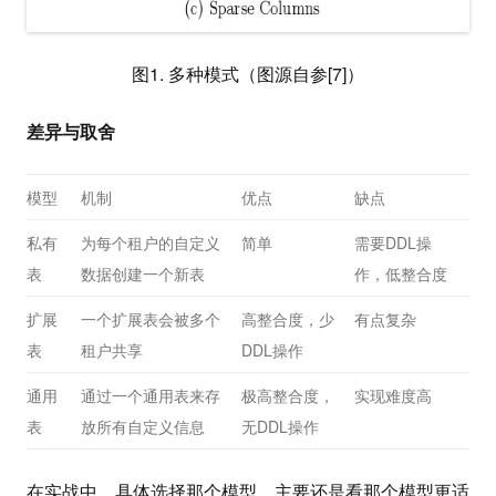
图1. 多种模式（图源自参[7]）
差异与取舍
模型
机制
优点
缺点
私有
为每个租户的自定义
简单
需要DDL操
表
数据创建一个新表
作，低整合度
扩展
一个扩展表会被多个
高整合度，少
有点复杂
表
租户共享
DDL操作
通用
通过一个通用表来存
极高整合度，
实现难度高
表
放所有自定义信息
无DDL操作
在实战中，具体选择那个模型，主要还是看那个模型更适