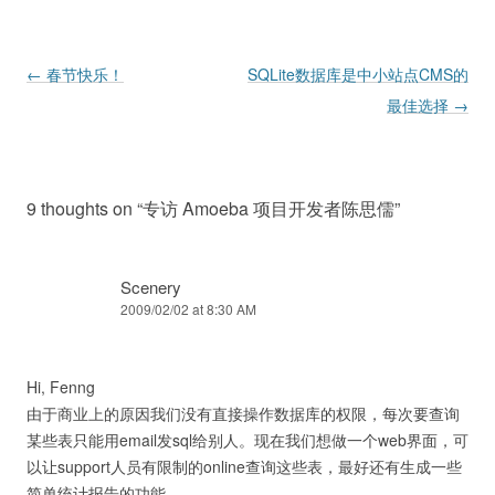
Post navigation
←
春节快乐！
SQLite数据库是中小站点CMS的
最佳选择
→
9 thoughts on “
专访 Amoeba 项目开发者陈思儒
”
Scenery
2009/02/02 at 8:30 AM
Hi, Fenng
由于商业上的原因我们没有直接操作数据库的权限，每次要查询
某些表只能用email发sql给别人。现在我们想做一个web界面，可
以让support人员有限制的online查询这些表，最好还有生成一些
简单统计报告的功能。