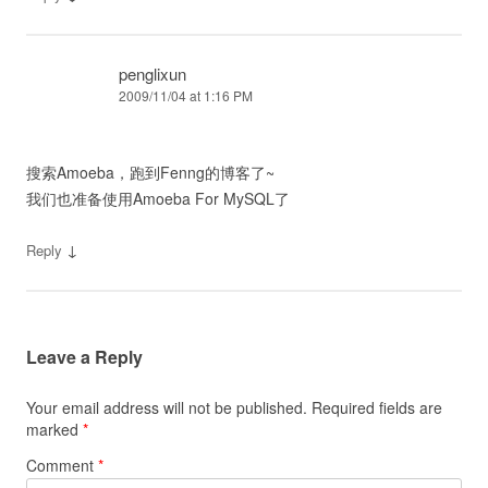
penglixun
2009/11/04 at 1:16 PM
搜索Amoeba，跑到Fenng的博客了~
我们也准备使用Amoeba For MySQL了
↓
Reply
Leave a Reply
Your email address will not be published.
Required fields are
marked
*
Comment
*