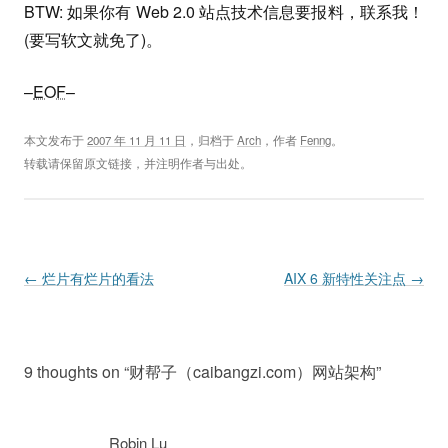
BTW: 如果你有 Web 2.0 站点技术信息要报料，联系我！
(要写软文就免了)。
–
EOF
–
本文发布于
2007 年 11 月 11 日
，归档于
Arch
，作者
Fenng
。
转载请保留原文链接，并注明作者与出处。
Post navigation
←
烂片有烂片的看法
AIX 6 新特性关注点
→
9 thoughts on “
财帮子（caibangzi.com）网站架构
”
Robin Lu