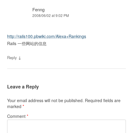
Fenng
2008/06/02 at 9:02 PM
http://rails100.pbwiki.com/Alexa+Rankings
Rails 一些网站的信息
↓
Reply
Leave a Reply
Your email address will not be published.
Required fields are
marked
*
Comment
*