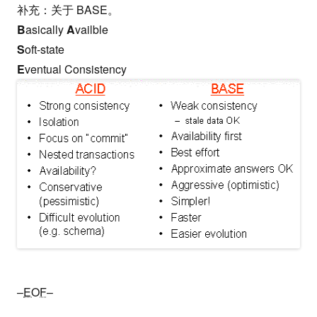
补充：关于 BASE。
B
asically
A
vailble
S
oft-state
E
ventual Consistency
–
EOF
–