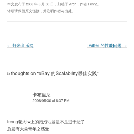
本文发布于
2008 年 5 月 30 日
，归档于
Arch
，作者
Fenng
。
转载请保留原文链接，并注明作者与出处。
Post navigation
←
虾米音乐网
Twitter 的性能问题
→
5 thoughts on “
eBay 的Scalability最佳实践
”
卡布里尼
2008/05/30 at 8:37 PM
fenng老大tw上的泡泡话题是不是过于恶了，
愈发有大粪青年之感受