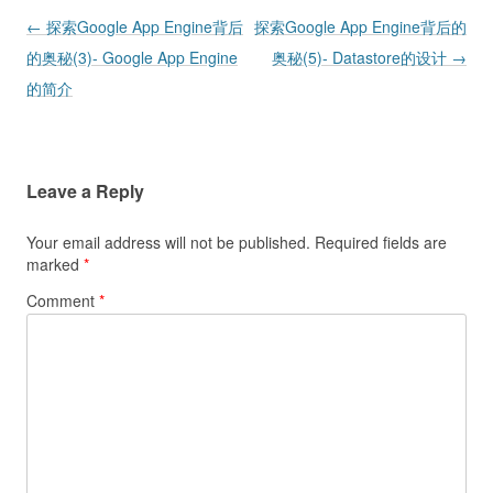
Post navigation
←
探索Google App Engine背后
探索Google App Engine背后的
的奥秘(3)- Google App Engine
奥秘(5)- Datastore的设计
→
的简介
Leave a Reply
Your email address will not be published.
Required fields are
marked
*
Comment
*