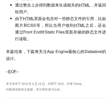
通过整合上步得到数据来生成相关的
HTML
，并返回
给用户。
由于
HTML
里面会包含对一些静态文件的引用，比如
图片和
CSS
等，所以当用户收到
HTML
之后，还会
通过Front End对Static Files里面存储的静态文件进
行读取。
本篇结束，下篇将关注App Engine最核心的Datastore的
设计。
–
EOF
–
本文发布于
2010 年 6 月 16 日
，归档于
Arch
，作者
Fenng
。
转载请保留原文链接，并注明作者与出处。