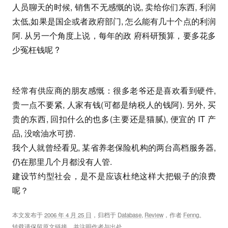
人员聊天的时候, 销售不无感慨的说, 卖给你们东西, 利润
太低,如果是国企或者政府部门, 怎么能有几十个点的利润
阿. 从另一个角度上说，每年的政 府科研预算，要多花多
少冤枉钱呢 ?
经常有供应商的朋友感慨：很多老爷还是喜欢看到硬件,
贵一点不要紧, 人家有钱(可都是纳税人的钱阿). 另外, 买
贵的东西, 回扣什么的也多(主要还是猫腻), 便宜的 IT 产
品, 没啥油水可捞.
我个人就曾经看见, 某省养老保险机构的两台高档服务器,
仍在那里几个月都没有人管.
建设节约型社会，是不是应该杜绝这样大把银子的浪费
呢？
本文发布于
2006 年 4 月 25 日
，归档于
Database
,
Review
，作者
Fenng
。
转载请保留原文链接，并注明作者与出处。