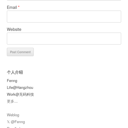
Email
*
Website
个人介绍
Fenng
Life@Hangzhou
Work@无码科技
更多
...
Weblog
𝕏 @Fenng