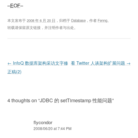
–
EOF
–
本文发布于
2008 年 6 月 20 日
，归档于
Database
，作者
Fenng
。
转载请保留原文链接，并注明作者与出处。
Post navigation
←
InfoQ 数据库架构采访文字修
看 Twitter 人谈架构扩展问题
→
正稿(2)
4 thoughts on “
JDBC 的 setTimestamp 性能问题
”
flycondor
2008/06/20 at 7:44 PM