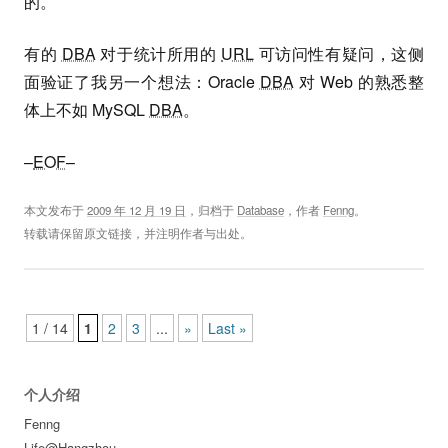
的。
有的
DBA
对于统计所用的
URL
可访问性有疑问，这侧
面验证了我另一个想法：Oracle
DBA
对 Web 的熟悉整
体上不如 MySQL
DBA
。
–
EOF
–
本文发布于
2009 年 12 月 19 日
，归档于
Database
，作者
Fenng
。
转载请保留原文链接，并注明作者与出处。
Post navigation
1 / 14
1
2
3
...
»
Last »
个人介绍
Fenng
Life@Hangzhou