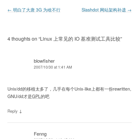
Post navigation
←
明白了大唐 3G 为啥不行
Slashdot 网站架构补遗
→
4 thoughts on “
Linux 上常见的 IO 基准测试工具比较
”
blowfisher
2007/10/30 at 1:41 AM
Unix/dd的移植太多了，几乎在每个Unix-like上都有一份rewritten,
GNU/dd才是
GPL
的吧
↓
Reply
Fenng