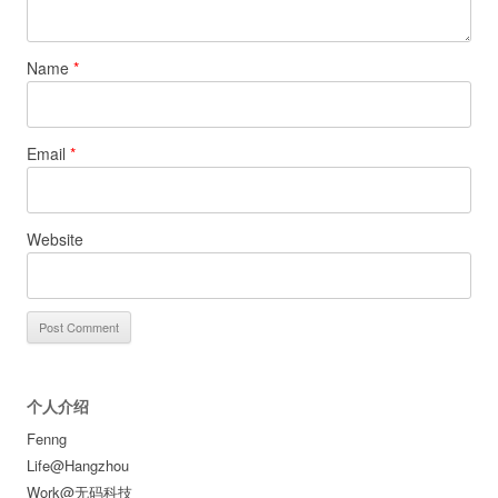
Name
*
Email
*
Website
个人介绍
Fenng
Life@Hangzhou
Work@无码科技