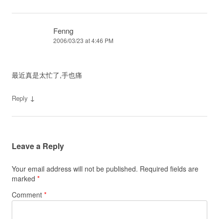
Fenng
2006/03/23 at 4:46 PM
最近真是太忙了,手也痛
↓
Reply
Leave a Reply
Your email address will not be published.
Required fields are
marked
*
Comment
*