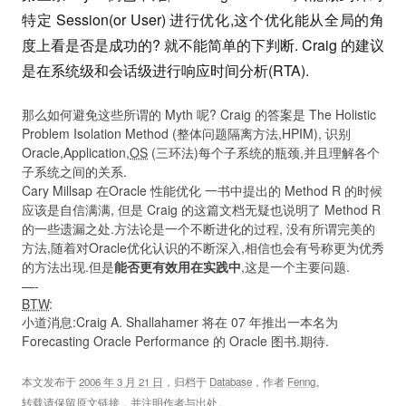
特定 Session(or User) 进行优化,这个优化能从全局的角
度上看是否是成功的? 就不能简单的下判断. Craig 的建议
是在系统级和会话级进行响应时间分析(RTA).
那么如何避免这些所谓的 Myth 呢? Craig 的答案是 The Holistic
Problem Isolation Method (整体问题隔离方法,HPIM), 识别
Oracle,Application,
OS
(三环法)每个子系统的瓶颈,并且理解各个
子系统之间的关系.
Cary Millsap 在Oracle 性能优化 一书中提出的 Method R 的时候
应该是自信满满, 但是 Craig 的这篇文档无疑也说明了 Method R
的一些遗漏之处.方法论是一个不断进化的过程, 没有所谓完美的
方法,随着对Oracle优化认识的不断深入,相信也会有号称更为优秀
的方法出现.但是
能否更有效用在实践中
,这是一个主要问题.
—-
BTW
:
小道消息:Craig A. Shallahamer 将在 07 年推出一本名为
Forecasting Oracle Performance 的 Oracle 图书.期待.
本文发布于
2006 年 3 月 21 日
，归档于
Database
，作者
Fenng
。
转载请保留原文链接，并注明作者与出处。