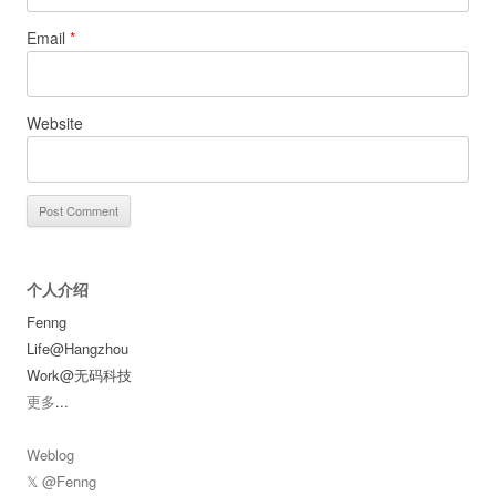
Email
*
Website
个人介绍
Fenng
Life@Hangzhou
Work@无码科技
更多
...
Weblog
𝕏 @Fenng