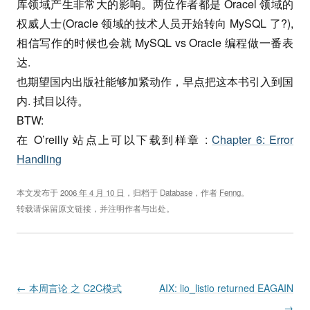
库领域产生非常大的影响。两位作者都是 Oracel 领域的
权威人士(Oracle 领域的技术人员开始转向 MySQL 了?),
相信写作的时候也会就 MySQL vs Oracle 编程做一番表
达.
也期望国内出版社能够加紧动作，早点把这本书引入到国
内. 拭目以待。
BTW:
在 O’reilly 站点上可以下载到样章 :
Chapter 6: Error
Handling
本文发布于
2006 年 4 月 10 日
，归档于
Database
，作者
Fenng
。
转载请保留原文链接，并注明作者与出处。
Post navigation
←
本周言论 之 C2C模式
AIX: lio_listio returned EAGAIN
→