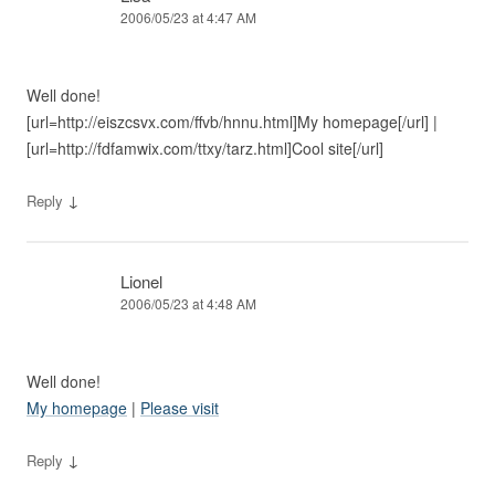
2006/05/23 at 4:47 AM
Well done!
[url=http://eiszcsvx.com/ffvb/hnnu.html]My homepage[/url] |
[url=http://fdfamwix.com/ttxy/tarz.html]Cool site[/url]
↓
Reply
Lionel
2006/05/23 at 4:48 AM
Well done!
My homepage
|
Please visit
↓
Reply