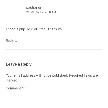
pastranor
2006/02/22 at 4:58 AM
I need a php_oci8.dll, free. Thank you.
↓
Reply
Leave a Reply
Your email address will not be published.
Required fields are
marked
*
Comment
*