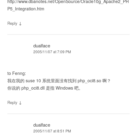
http://www.dbanotes.net/OpenSource/Oracle10g_Apache2_PH
P5_Integration.htm
↓
Reply
dualface
2005/11/07 at 7:09 PM
to Fenng:
我在我的 suse 10 系统里面没有找到 php_oci8.so 啊？
你说的 php_oci8.dll 是指 Windows 吧。
↓
Reply
dualface
2005/11/07 at 8:51 PM