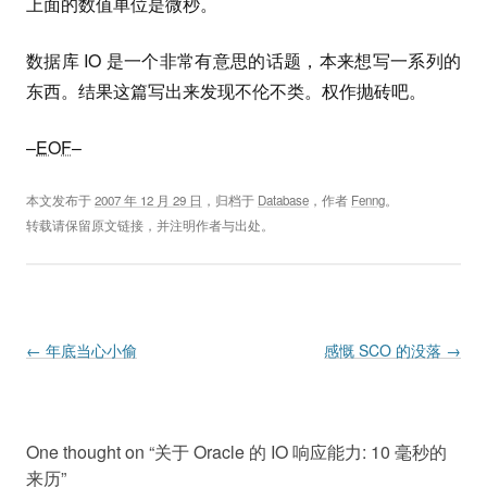
上面的数值单位是微秒。
数据库 IO 是一个非常有意思的话题，本来想写一系列的
东西。结果这篇写出来发现不伦不类。权作抛砖吧。
–
EOF
–
本文发布于
2007 年 12 月 29 日
，归档于
Database
，作者
Fenng
。
转载请保留原文链接，并注明作者与出处。
Post navigation
←
年底当心小偷
感慨 SCO 的没落
→
One thought on “
关于 Oracle 的 IO 响应能力: 10 毫秒的
来历
”