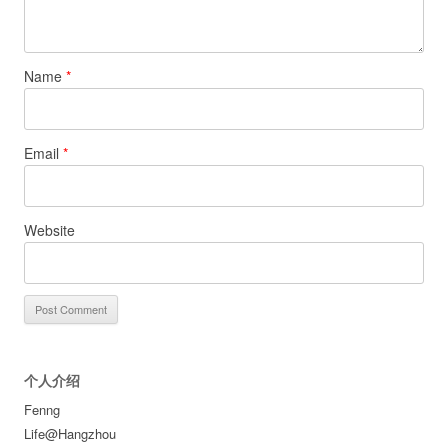
Name
*
Email
*
Website
个人介绍
Fenng
Life@Hangzhou