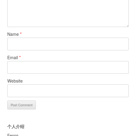
Name
*
Email
*
Website
个人介绍
Fenng