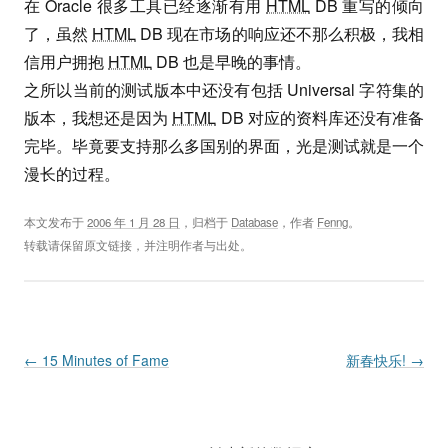
在 Oracle 很多工具已经逐渐有用
HTML
DB 重写的倾向
了，虽然
HTML
DB 现在市场的响应还不那么积极，我相
信用户拥抱
HTML
DB 也是早晚的事情。
之所以当前的测试版本中还没有包括 Universal 字符集的
版本，我想还是因为
HTML
DB 对应的资料库还没有准备
完毕。毕竟要支持那么多国别的界面，光是测试就是一个
漫长的过程。
本文发布于
2006 年 1 月 28 日
，归档于
Database
，作者
Fenng
。
转载请保留原文链接，并注明作者与出处。
Post navigation
←
15 Minutes of Fame
新春快乐!
→