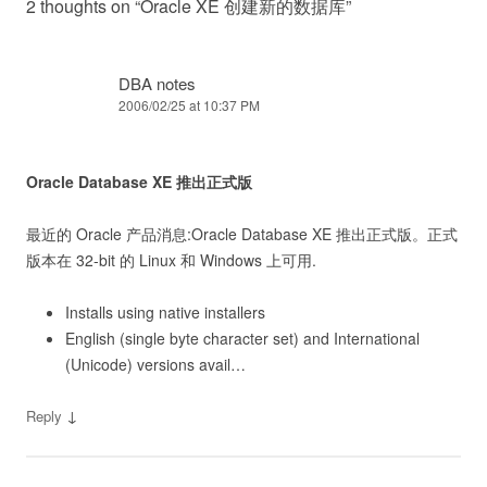
2 thoughts on “
Oracle XE 创建新的数据库
”
DBA notes
2006/02/25 at 10:37 PM
Oracle Database XE 推出正式版
最近的 Oracle 产品消息:Oracle Database XE 推出正式版。正式
版本在 32-bit 的 Linux 和 Windows 上可用.
Installs using native installers
English (single byte character set) and International
(Unicode) versions avail…
↓
Reply