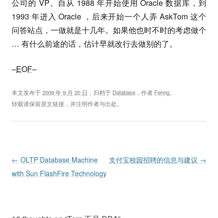
公司的 VP。自从 1988 年开始使用 Oracle 数据库，到
1993 年进入 Oracle ，后来开始一个人弄 AskTom 这个
问答站点，一做就是十几年。如果他也时不时的考虑做个
… 有什么前途的话，估计早就改行去做别的了。
–
EOF
–
本文发布于
2009 年 9 月 20 日
，归档于
Database
，作者
Fenng
。
转载请保留原文链接，并注明作者与出处。
Post navigation
←
OLTP Database Machine
支付宝校园招聘的信息与建议
→
with Sun FlashFire Technology