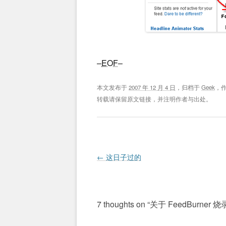
–
EOF
–
本文发布于
2007 年 12 月 4 日
，归档于
Geek
，
转载请保留原文链接，并注明作者与出处。
Post navigation
←
这日子过的
7 thoughts on “
关于 FeedBurner 