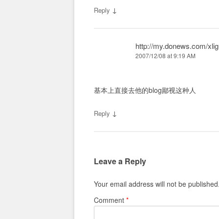
↓
Reply
http://my.donews.com/xlig
2007/12/08 at 9:19 AM
基本上直接去他的blog鄙视这种人
↓
Reply
Leave a Reply
Your email address will not be published
Comment
*