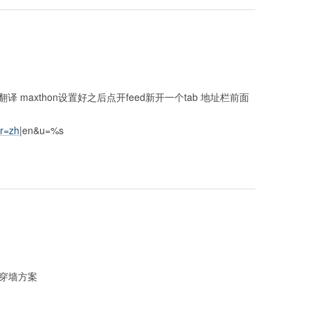
译 maxthon设置好之后点开feed新开一个tab 地址栏前面
ir=zh
|en&u=%s
好的穿墙方案