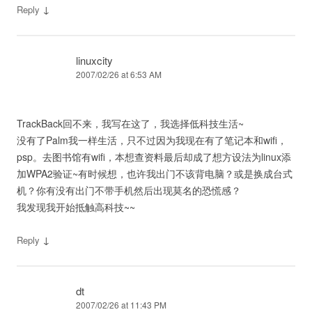
↓
Reply
linuxcity
2007/02/26 at 6:53 AM
TrackBack回不来，我写在这了，我选择低科技生活~
没有了Palm我一样生活，只不过因为我现在有了笔记本和wifi，
psp。去图书馆有wifi，本想查资料最后却成了想方设法为linux添
加WPA2验证~有时候想，也许我出门不该背电脑？或是换成台式
机？你有没有出门不带手机然后出现莫名的恐慌感？
我发现我开始抵触高科技~~
↓
Reply
dt
2007/02/26 at 11:43 PM