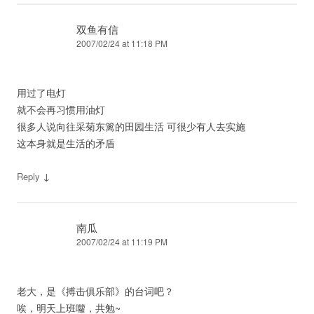
双鱼有信
2007/02/24 at 11:18 PM
用过了电灯
就不会再习惯用油灯
很多人说向往采菊东篱的田园生活 可很少有人去实施
这本身就是生活的矛盾
↓
Reply
南瓜
2007/02/24 at 11:19 PM
老大，是《搏击俱乐部》的台词吧？
唉，明天上班囖，共勉~